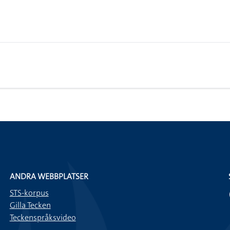
ANDRA WEBBPLATSER
STS-korpus
Gilla Tecken
Teckenspråksvideo