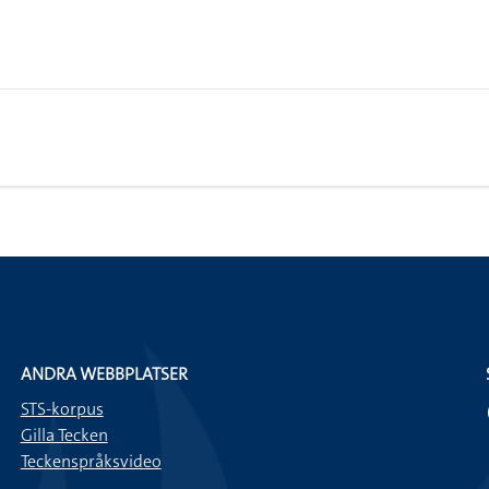
ANDRA WEBBPLATSER
STS-korpus
Gilla Tecken
Teckenspråksvideo