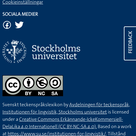
Cookieinställningar
SOCIALA MEDIER
FEEDBACK
Svenskt teckenspråkslexikon by
Avdelningen för teckenspråk,
Institutionen för lingvistik, Stockholms universitet
is licensed
under a
Creative Commons Erkännande-IckeKommersiell-
DelaLika 4.0 Internationell (CC BY-NC-SA 4.0).
Based on a work
at
https://www.su.se/institutionen-for-lingvistik/
. Tillstånd