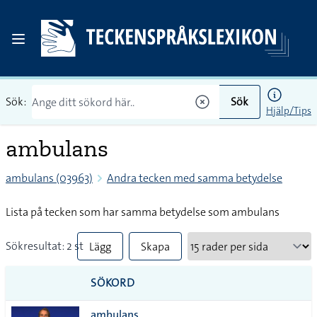
Sök:
Sök
Hjälp/Tips
ambulans
ambulans (03963)
Andra tecken med samma betydelse
Lista på tecken som har samma betydelse som ambulans
Sökresultat: 2 st
Lägg
Skapa
till
PDF
SÖKORD
alla i
ambulans