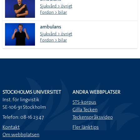
lista
Sjukvård > övrigt
Fordon > bilar
ambulans
Sjukvård > övrigt
Fordon > bilar
STOCKHOLMS UNIVERSITET
ANDRA WEBBPLATSER
Inst. för lingvistik
STS-korpus
SE-106 91 Stockholm
Gilla Tecken
Telefon: 08-16 23 47
Teckenspråksvideo
Kontakt
Fler länktips
Om webbplatsen