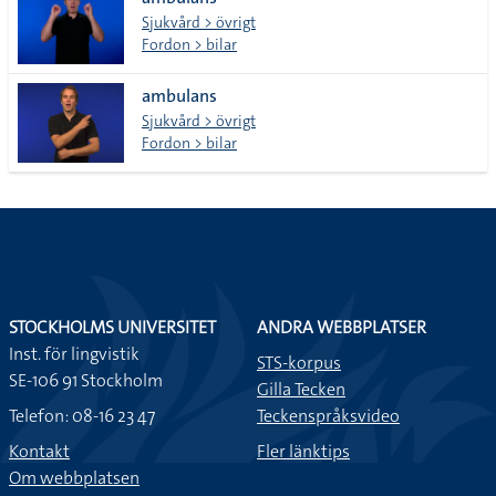
lista
Sjukvård > övrigt
Fordon > bilar
ambulans
Sjukvård > övrigt
Fordon > bilar
STOCKHOLMS UNIVERSITET
ANDRA WEBBPLATSER
Inst. för lingvistik
STS-korpus
SE-106 91 Stockholm
Gilla Tecken
Telefon: 08-16 23 47
Teckenspråksvideo
Kontakt
Fler länktips
Om webbplatsen