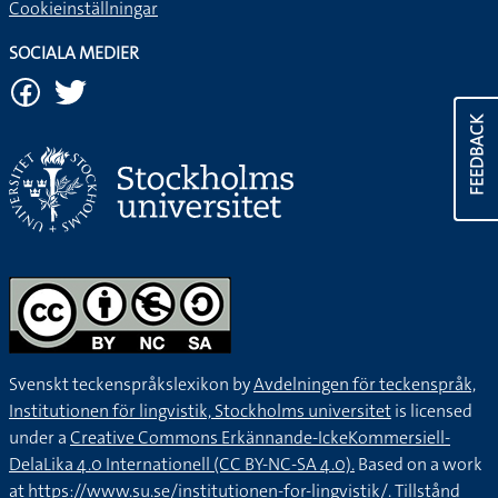
Cookieinställningar
SOCIALA MEDIER
FEEDBACK
Svenskt teckenspråkslexikon by
Avdelningen för teckenspråk,
Institutionen för lingvistik, Stockholms universitet
is licensed
under a
Creative Commons Erkännande-IckeKommersiell-
DelaLika 4.0 Internationell (CC BY-NC-SA 4.0).
Based on a work
at
https://www.su.se/institutionen-for-lingvistik/
. Tillstånd