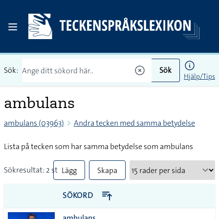
Sök:
Sök
Hjälp/Tips
ambulans
ambulans (03963)
Andra tecken med samma betydelse
Lista på tecken som har samma betydelse som ambulans
Sökresultat: 2 st
Lägg
Skapa
till
PDF
SÖKORD
alla i
ambulans