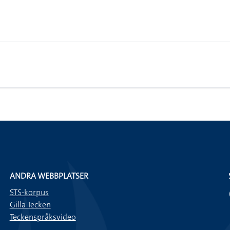
ANDRA WEBBPLATSER
STS-korpus
Gilla Tecken
Teckenspråksvideo