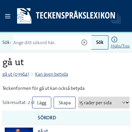
Sök:
Sök
Hjälp/Tips
gå ut
gå ut (03964)
Kan även betyda
Teckenformen för gå ut kan också betyda
Sökresultat: 2 st
Lägg
Skapa
till
PDF
SÖKORD
alla i
gå ut