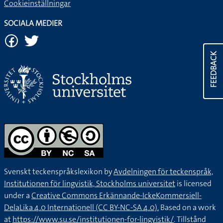
Cookieinställningar
SOCIALA MEDIER
FEEDBACK
Svenskt teckenspråkslexikon by
Avdelningen för teckenspråk,
Institutionen för lingvistik, Stockholms universitet
is licensed
under a
Creative Commons Erkännande-IckeKommersiell-
DelaLika 4.0 Internationell (CC BY-NC-SA 4.0).
Based on a work
at
https://www.su.se/institutionen-for-lingvistik/
. Tillstånd