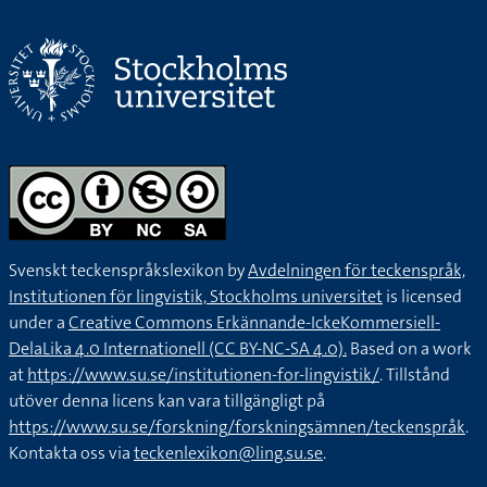
Svenskt teckenspråkslexikon by
Avdelningen för teckenspråk,
Institutionen för lingvistik, Stockholms universitet
is licensed
under a
Creative Commons Erkännande-IckeKommersiell-
DelaLika 4.0 Internationell (CC BY-NC-SA 4.0).
Based on a work
at
https://www.su.se/institutionen-for-lingvistik/
. Tillstånd
utöver denna licens kan vara tillgängligt på
https://www.su.se/forskning/forskningsämnen/teckenspråk
.
Kontakta oss via
teckenlexikon@ling.su.se
.