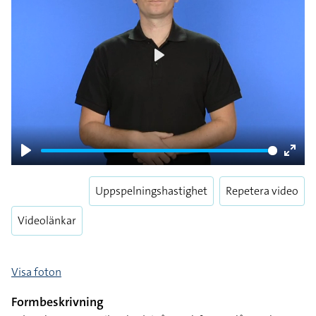
Play
Play
Enter
fulls
Uppspelningshastighet
Repetera video
Videolänkar
Visa foton
Formbeskrivning