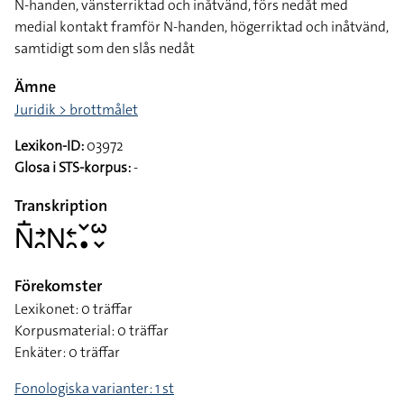
N-handen, vänsterriktad och inåtvänd, förs nedåt med
medial kontakt framför N-handen, högerriktad och inåtvänd,
samtidigt som den slås nedåt
Ämne
Juridik > brottmålet
Lexikon-ID:
03972
Glosa i STS-korpus:
-
Transkription
􌥌􌥛􌥔􌥘􌥌􌥓􌥘􌥧􌥡􌥱􌦀
Förekomster
Lexikonet: 0 träffar
Korpusmaterial: 0 träffar
Enkäter: 0 träffar
Fonologiska varianter: 1 st