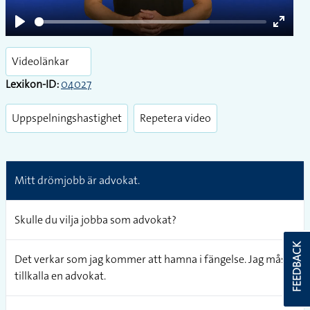
Play
Enter
fullsc
Videolänkar
Lexikon-ID:
04027
Uppspelningshastighet
Repetera video
Mitt drömjobb är advokat.
Skulle du vilja jobba som advokat?
FEEDBACK
Det verkar som jag kommer att hamna i fängelse. Jag måste
tillkalla en advokat.