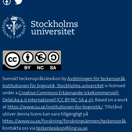
Svenskt teckenspråkslexikon by
Avdelningen för teckenspråk,
Institutionen för lingvistik, Stockholms universitet
is licensed
under a
Creative Commons Erkännande-IckeKommersiell-
DelaLika 4.0 Internationell (CC BY-NC-SA 4.0).
Based on a work
at
https://www.su.se/institutionen-for-lingvistik/
. Tillstånd
utöver denna licens kan vara tillgängligt på
https://www.su.se/forskning/forskningsämnen/teckenspråk
.
Kontakta oss via
teckenlexikon@ling.su.se
.