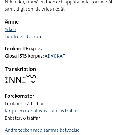
N-händer, framåtriktade och uppåtvända, förs nedåt
samtidigt som de vrids nedåt
Ämne
Yrken
Juridik > advokater
Lexikon-ID:
04027
Glosa i STS-korpus:
ADVOKAT
Transkription
􌤴􌤸􌥌􌥌􌤴􌤸􌥧􌥲􌦀
Förekomster
Lexikonet: 4 träffar
Korpusmaterial: 6 av totalt 6 träffar
Enkäter: 0 träffar
Andra tecken med samma betydelse