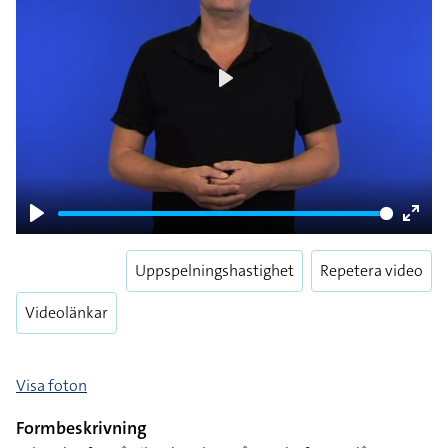
Play
Play
Enter
fulls
Uppspelningshastighet
Repetera video
Videolänkar
Visa foton
Formbeskrivning