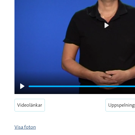
Play
Play
Videolänkar
Uppspelning
Visa foton