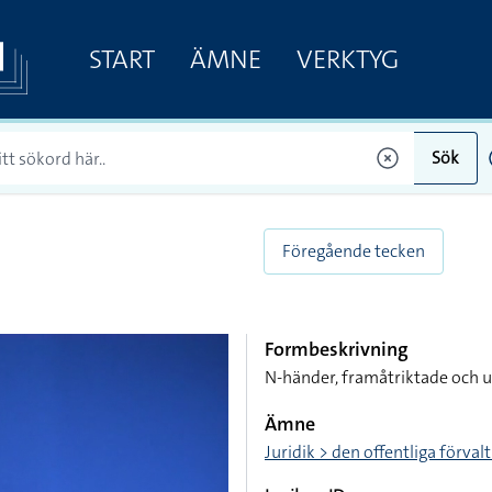
START
ÄMNE
VERKTYG
Sök
Föregående tecken
Formbeskrivning
N-händer, framåtriktade och u
Ämne
Juridik > den offentliga förval