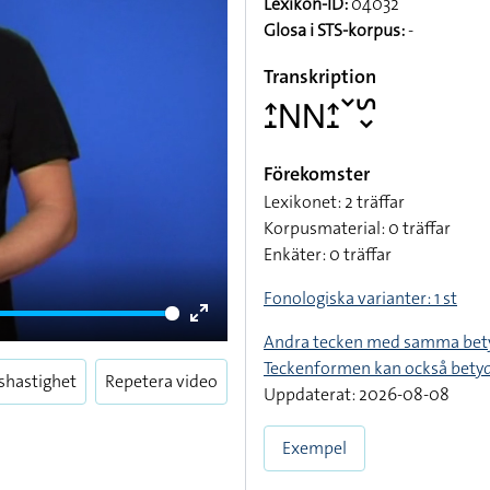
Lexikon-ID:
04032
Glosa i STS-korpus:
-
Transkription
􌤴􌤸􌥌􌥌􌤴􌤸􌥧􌥲􌦀
Förekomster
Lexikonet: 2 träffar
Korpusmaterial: 0 träffar
Enkäter: 0 träffar
Fonologiska varianter: 1 st
Enter
Andra tecken med samma bet
fullscreen
Teckenformen kan också bety
shastighet
Repetera video
Uppdaterat: 2026-08-08
Exempel