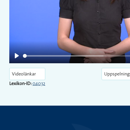
Play
Play
Videolänkar
Uppspelning
Lexikon-ID:
04032