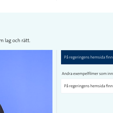
 lag och rätt.
På regeringens hemsida finns
Andra exempelfilmer som inn
På regeringens hemsida finns