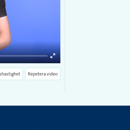
Enter
fullscreen
shastighet
Repetera video