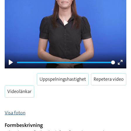
Play
Play
Enter
fulls
Uppspelningshastighet
Repetera video
Videolänkar
Visa foton
Formbeskrivning