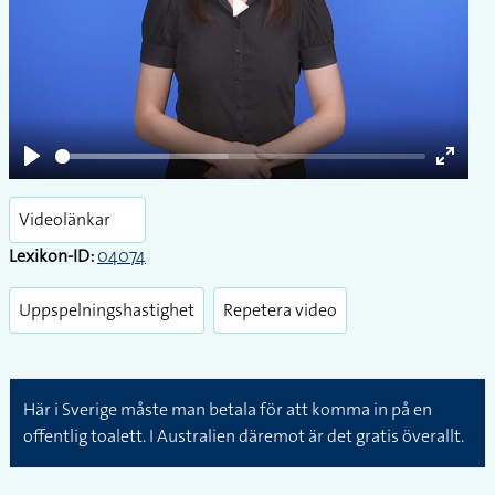
Play
Play
Enter
fullsc
Videolänkar
Lexikon-ID:
04074
Uppspelningshastighet
Repetera video
Här i Sverige måste man betala för att komma in på en
offentlig toalett. I Australien däremot är det gratis överallt.