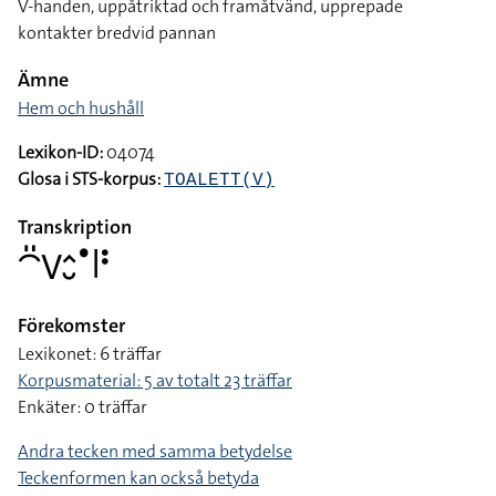
V-handen, uppåtriktad och framåtvänd, upprepade
kontakter bredvid pannan
Ämne
Hem och hushåll
Lexikon-ID:
04074
Glosa i STS-korpus:
TOALETT(V)
Transkription
􌤃􌤺􌤭􌤵􌤷􌤟􌥼􌥻
Förekomster
Lexikonet: 6 träffar
Korpusmaterial: 5 av totalt 23 träffar
Enkäter: 0 träffar
Andra tecken med samma betydelse
Teckenformen kan också betyda