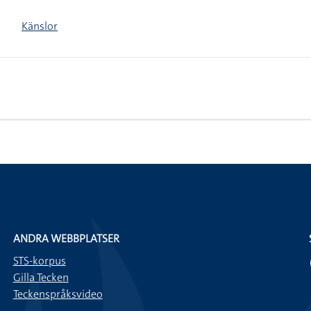
Känslor
ANDRA WEBBPLATSER
STS-korpus
Gilla Tecken
Teckenspråksvideo