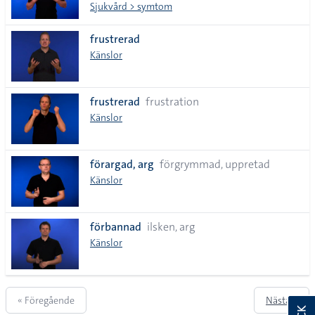
Sjukvård > symtom
frustrerad
Känslor
frustrerad
frustration
Känslor
förargad, arg
förgrymmad, uppretad
Känslor
förbannad
ilsken, arg
Känslor
« Föregående
Nästa »