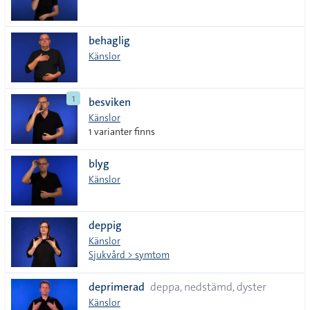
behaglig
Känslor
1
besviken
Känslor
1 varianter finns
blyg
Känslor
deppig
Känslor
Sjukvård > symtom
deprimerad
deppa, nedstämd, dyster
Känslor