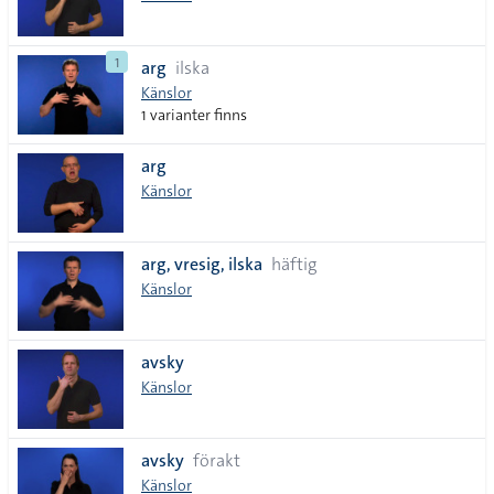
1
arg
ilska
Känslor
1 varianter finns
arg
Känslor
arg, vresig, ilska
häftig
Känslor
avsky
Känslor
avsky
förakt
Känslor