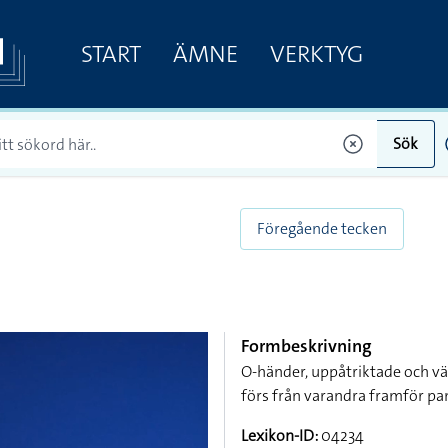
START
ÄMNE
VERKTYG
Sök
Föregående tecken
Formbeskrivning
O-händer, uppåtriktade och v
förs från varandra framför pa
Lexikon-ID:
04234