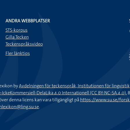
ANDRA WEBBPLATSER
STS-korpus
Gilla Tecken
Teckenspråksvideo
Fler länktips
exikon by
Avdelningen för teckenspråk, Institutionen för lingvisti
keKommersiell-DelaLika 4.0 Internationell (CC BY-NC-SA 4.0).
B
töver denna licens kan vara tillgängligt på
https://www.su.se/fors
nlexikon@ling.su.se
.