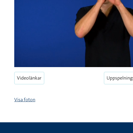
Videolänkar
Uppspelning
Visa foton