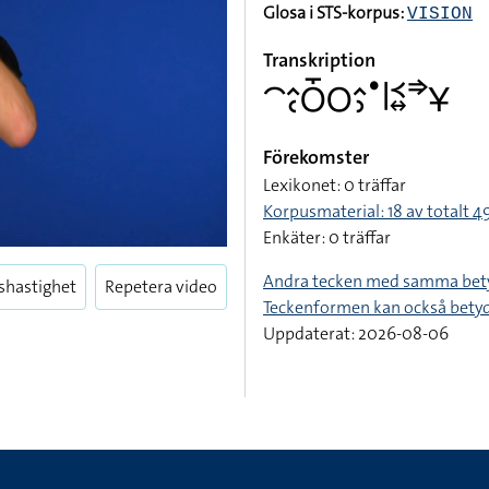
Glosa i STS-korpus:
VISION
Transkription
􌤃􌤵􌥗􌥆􌤻􌥆􌤵􌤶􌤟􌥼􌥹􌦉􌦆􌥃
Förekomster
Lexikonet: 0 träffar
Korpusmaterial: 18 av totalt 49
Enkäter: 0 träffar
Andra tecken med samma bet
shastighet
Repetera video
Teckenformen kan också bety
Uppdaterat: 2026-08-06