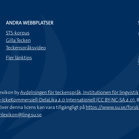
ANDRA WEBBPLATSER
STS-korpus
Gilla Tecken
Teckenspråksvideo
Fler länktips
exikon by
Avdelningen för teckenspråk, Institutionen för lingvisti
keKommersiell-DelaLika 4.0 Internationell (CC BY-NC-SA 4.0).
B
töver denna licens kan vara tillgängligt på
https://www.su.se/fors
nlexikon@ling.su.se
.