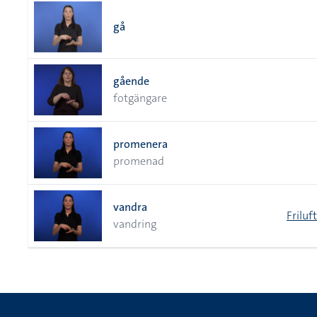
gå
gående
fotgängare
promenera
promenad
vandra
Friluft
vandring