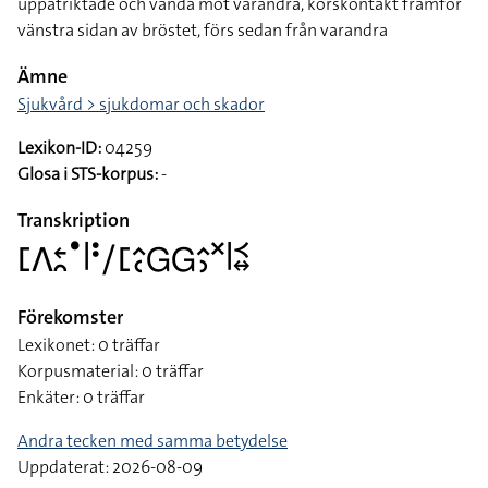
uppåtriktade och vända mot varandra, korskontakt framför
vänstra sidan av bröstet, förs sedan från varandra
Ämne
Sjukvård > sjukdomar och skador
Lexikon-ID:
04259
Glosa i STS-korpus:
-
Transkription
􌤕􌤣􌥓􌥘􌤟􌥼􌥻􌥠􌤕􌤵􌥗􌤦􌤦􌤵􌤶􌦎􌥼􌥹􌦉
Förekomster
Lexikonet: 0 träffar
Korpusmaterial: 0 träffar
Enkäter: 0 träffar
Andra tecken med samma betydelse
Uppdaterat: 2026-08-09