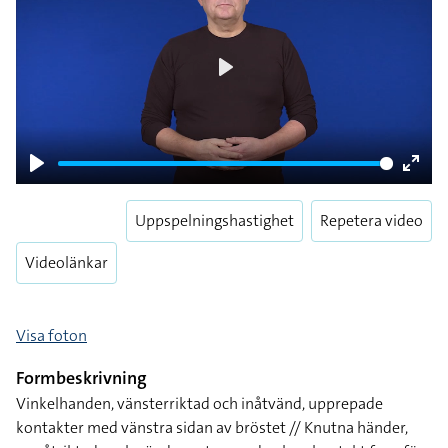
Play
Play
Enter
fulls
Uppspelningshastighet
Repetera video
Videolänkar
Visa foton
Formbeskrivning
Vinkelhanden, vänsterriktad och inåtvänd, upprepade
kontakter med vänstra sidan av bröstet // Knutna händer,