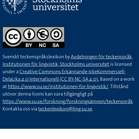
Svenskt teckenspråkslexikon by
Avdelningen för teckenspråk,
Institutionen för lingvistik, Stockholms universitet
is licensed
under a
Creative Commons Erkännande-IckeKommersiell-
DelaLika 4.0 Internationell (CC BY-NC-SA 4.0).
Based on a work
at
https://www.su.se/institutionen-for-lingvistik/
. Tillstånd
utöver denna licens kan vara tillgängligt på
https://www.su.se/forskning/forskningsämnen/teckenspråk
.
Kontakta oss via
teckenlexikon@ling.su.se
.