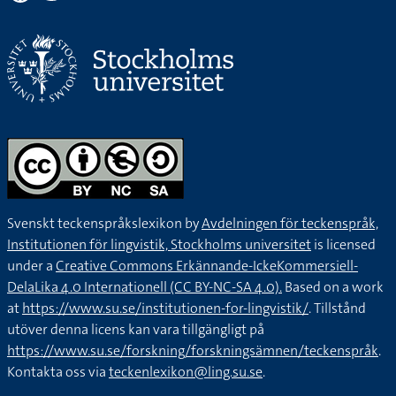
Svenskt teckenspråkslexikon by
Avdelningen för teckenspråk,
Institutionen för lingvistik, Stockholms universitet
is licensed
under a
Creative Commons Erkännande-IckeKommersiell-
DelaLika 4.0 Internationell (CC BY-NC-SA 4.0).
Based on a work
at
https://www.su.se/institutionen-for-lingvistik/
. Tillstånd
utöver denna licens kan vara tillgängligt på
https://www.su.se/forskning/forskningsämnen/teckenspråk
.
Kontakta oss via
teckenlexikon@ling.su.se
.