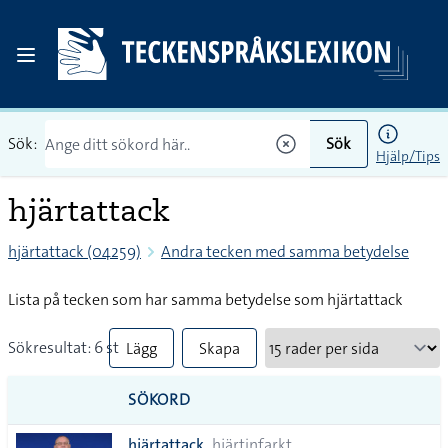
Sök:
Sök
Hjälp/Tips
hjärtattack
hjärtattack (04259)
Andra tecken med samma betydelse
Lista på tecken som har samma betydelse som hjärtattack
Sökresultat: 6 st
Lägg
Skapa
till
PDF
SÖKORD
alla i
hjärtattack
hjärtinfarkt