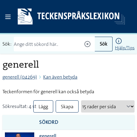
Sök:
Sök
Hjälp/Tips
generell
generell (04269)
Kan även betyda
Teckenformen för generell kan också betyda
Sökresultat: 4 st
Lägg
Skapa
till
PDF
SÖKORD
alla i
generell