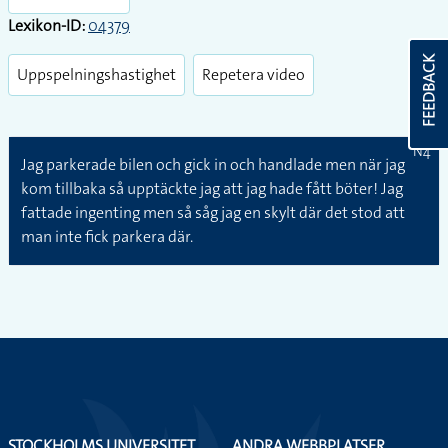
Lexikon-ID:
04379
FEEDBACK
Uppspelningshastighet
Repetera video
N4
Jag parkerade bilen och gick in och handlade men när jag
kom tillbaka så upptäckte jag att jag hade fått böter! Jag
fattade ingenting men så såg jag en skylt där det stod att
man inte fick parkera där.
STOCKHOLMS UNIVERSITET
ANDRA WEBBPLATSER