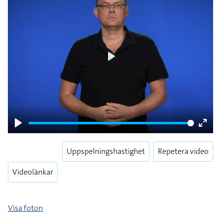
Play
Play
Enter
fulls
Uppspelningshastighet
Repetera video
Videolänkar
Visa foton