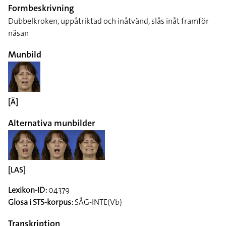
Formbeskrivning
Dubbelkroken, uppåtriktad och inåtvänd, slås inåt framför
näsan
Munbild
[Ä]
Alternativa munbilder
[LAS]
Lexikon-ID:
04379
Glosa i STS-korpus:
SÅG-INTE(Vb)
Transkription