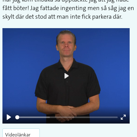
fått böter! Jag fattade ingenting men så såg jag en
skylt där det stod att man inte fick parkera där.
Play
Play
Enter
fullsc
Videolänkar