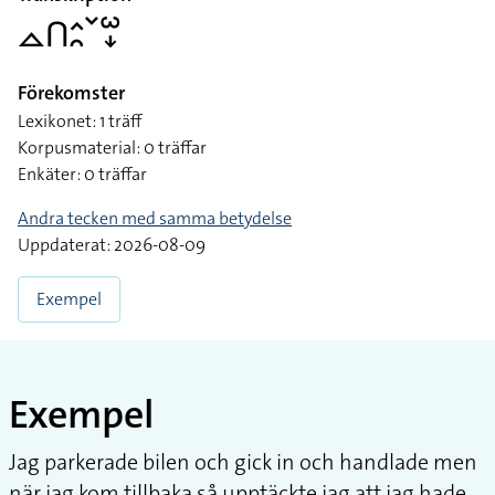
􌤼􌤽􌤵􌥘􌥧􌥱􌦊
Förekomster
Lexikonet: 1 träff
Korpusmaterial: 0 träffar
Enkäter: 0 träffar
Andra tecken med samma betydelse
Uppdaterat: 2026-08-09
Exempel
Exempel
Jag parkerade bilen och gick in och handlade men
när jag kom tillbaka så upptäckte jag att jag hade