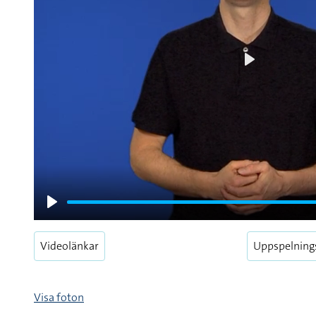
Play
Play
Videolänkar
Uppspelning
Visa foton