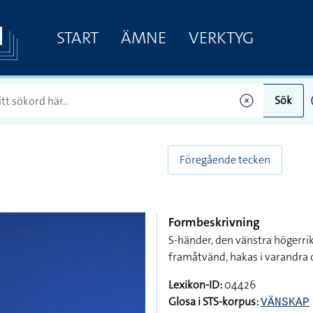
START
ÄMNE
VERKTYG
Sök
Föregående tecken
Formbeskrivning
S-händer, den vänstra högerri
framåtvänd, hakas i varandra o
Lexikon-ID:
04426
Glosa i STS-korpus:
VÄNSKAP