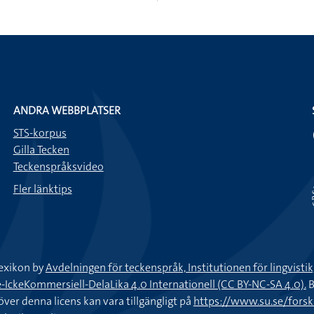
ANDRA WEBBPLATSER
STS-korpus
Gilla Tecken
Teckenspråksvideo
Fler länktips
exikon by
Avdelningen för teckenspråk, Institutionen för lingvisti
keKommersiell-DelaLika 4.0 Internationell (CC BY-NC-SA 4.0).
B
töver denna licens kan vara tillgängligt på
https://www.su.se/fors