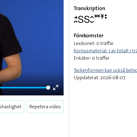
Transkription
􌥔􌥘􌥅􌥅􌤵􌤷􌥫􌥵􌥻
Förekomster
Lexikonet: 0 träffar
Korpusmaterial: 1 av totalt 1 tr
Enkäter: 0 träffar
Teckenformen kan också bety
Uppdaterat: 2026-08-07
Enter
fullscreen
shastighet
Repetera video