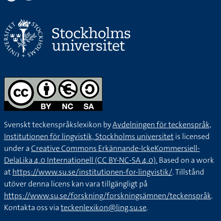
Svenskt teckenspråkslexikon by
Avdelningen för teckenspråk,
Institutionen för lingvistik, Stockholms universitet
is licensed
under a
Creative Commons Erkännande-IckeKommersiell-
DelaLika 4.0 Internationell (CC BY-NC-SA 4.0).
Based on a work
at
https://www.su.se/institutionen-for-lingvistik/
. Tillstånd
utöver denna licens kan vara tillgängligt på
https://www.su.se/forskning/forskningsämnen/teckenspråk
.
Kontakta oss via
teckenlexikon@ling.su.se
.