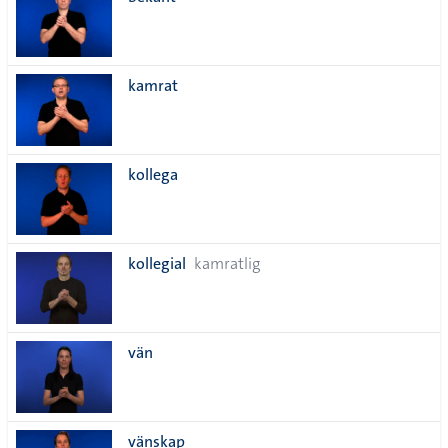
lista
kamrat
kollega
kollegial
kamratlig
vän
vänskap