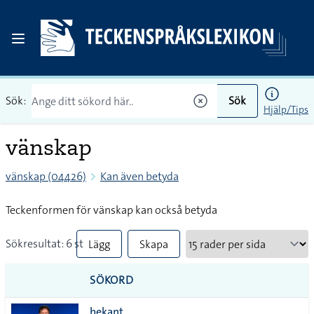
Sök:
Sök
Hjälp/Tips
vänskap
vänskap (04426)
Kan även betyda
Teckenformen för vänskap kan också betyda
Sökresultat: 6 st
Lägg
Skapa
till
PDF
SÖKORD
alla i
bekant