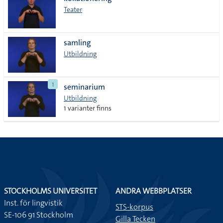
lista
Teater
samling
Utbildning
1
seminarium
Utbildning
1 varianter finns
STOCKHOLMS UNIVERSITET
ANDRA WEBBPLATSER
Inst. för lingvistik
STS-korpus
SE-106 91 Stockholm
Gilla Tecken