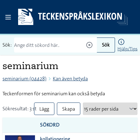
Sök:
Sök
Hjälp/Tips
seminarium
seminarium (04428)
Kan även betyda
Teckenformen för seminarium kan också betyda
Sökresultat: 3 st
Lägg
Skapa
till
PDF
SÖKORD
alla i
kollationering