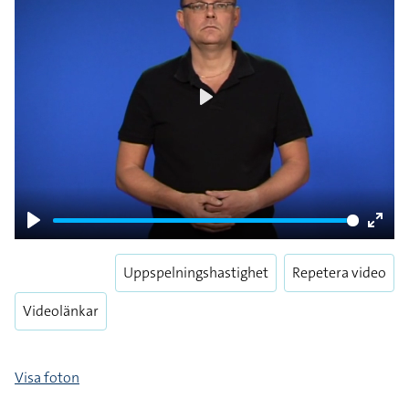
Play
Play
Enter
fulls
Uppspelningshastighet
Repetera video
Videolänkar
Visa foton