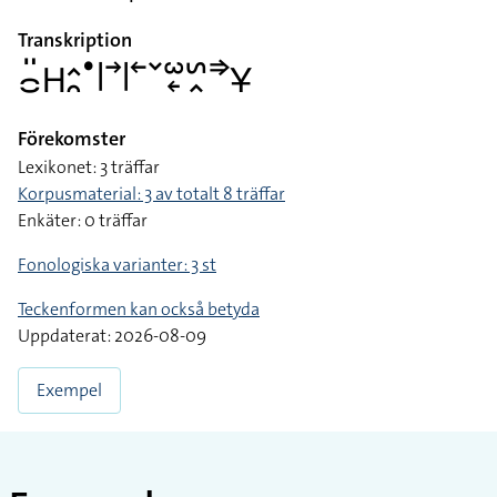
Transkription
􌤌􌤺􌤲􌤵􌥘􌤟􌥼􌥣􌥼􌥢􌥧􌥱􌦈􌥲􌥿􌦆􌥃
Förekomster
Lexikonet: 3 träffar
Korpusmaterial: 3 av totalt 8 träffar
Enkäter: 0 träffar
Fonologiska varianter: 3 st
Teckenformen kan också betyda
Uppdaterat: 2026-08-09
Exempel