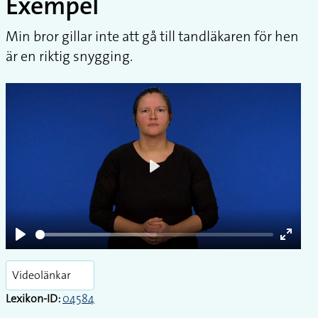
Exempel
Min bror gillar inte att gå till tandläkaren för hen
är en riktig snygging.
Play
Play
Enter
fullsc
Videolänkar
Lexikon-ID:
04584