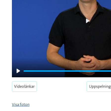
Play
Play
Videolänkar
Uppspelning
Visa foton