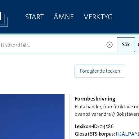
START
ÄMNE
VERKTYG
Sök
Föregående tecken
Formbeskrivning
Flata händer, framåtriktade o
ovanpå varandra // Bokstavera
Lexikon-ID:
04586
Glosa i STS-korpus:
HJÄLPA^