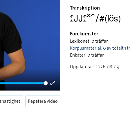
Transkription
􌤴􌤸􌤢􌤢􌤴􌤸􌦎􌥦􌥠#(lös)
Förekomster
Lexikonet: 0 träffar
Korpusmaterial: 0 av totalt 1 t
Enkäter: 0 träffar
Uppdaterat: 2026-08-09
Enter
fullscreen
shastighet
Repetera video