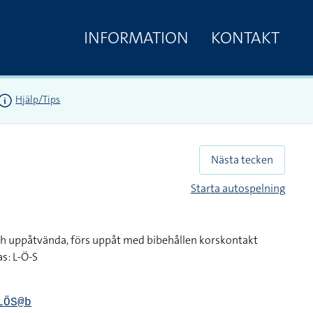
INFORMATION
KONTAKT
Hjälp/Tips
Nästa tecken
Starta autospelning
ch uppåtvända, förs uppåt med bibehållen korskontakt
s: L-Ö-S
LÖS@b