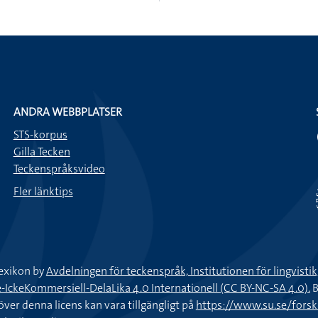
ANDRA WEBBPLATSER
STS-korpus
Gilla Tecken
Teckenspråksvideo
Fler länktips
exikon by
Avdelningen för teckenspråk, Institutionen för lingvisti
keKommersiell-DelaLika 4.0 Internationell (CC BY-NC-SA 4.0).
B
töver denna licens kan vara tillgängligt på
https://www.su.se/fors