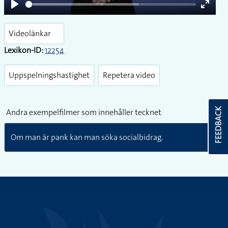
Play
Enter
fullsc
Videolänkar
Lexikon-ID:
12254
Uppspelningshastighet
Repetera video
FEEDBACK
Andra exempelfilmer som innehåller tecknet
Om man är pank kan man söka socialbidrag.