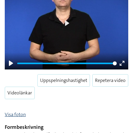
Play
Play
Enter
fulls
Uppspelningshastighet
Repetera video
Videolänkar
Visa foton
Formbeskrivning