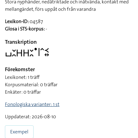
Stora nyphänder, nedåtriktade och inåtvända, kontakt med
mellangärdet, förs uppåt och från varandra
Lexikon-ID:
04587
Glosa i STS-korpus:
-
Transkription
􌤖􌥖􌥘􌤲􌤲􌥖􌥘􌤟􌥼􌥦􌥹􌦉
Förekomster
Lexikonet: 1 träff
Korpusmaterial: 0 träffar
Enkäter: 0 träffar
Fonologiska varianter: 1 st
Uppdaterat: 2026-08-10
Exempel