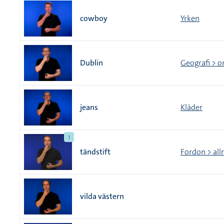
cowboy
Yrken
Dublin
Geografi > o
jeans
Kläder
1
tändstift
Fordon > al
vilda västern