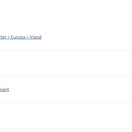
rter > Europa > Irland
lmänt