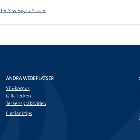
ter > Sverige > Städer
ANDRA WEBBPLATSER
STS-korpus
Gilla Tecken
Teckenspråksvideo
Fler länktips