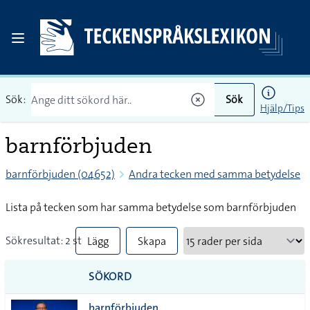
Sök:
Sök
Hjälp/Tips
barnförbjuden
barnförbjuden (04652)
Andra tecken med samma betydelse
Lista på tecken som har samma betydelse som barnförbjuden
Sökresultat: 2 st
Lägg
Skapa
till
PDF
SÖKORD
alla i
barnförbjuden