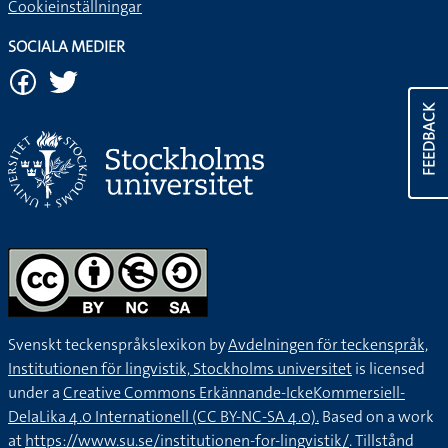
Cookieinställningar
SOCIALA MEDIER
FEEDBACK
Svenskt teckenspråkslexikon by
Avdelningen för teckenspråk,
Institutionen för lingvistik, Stockholms universitet
is licensed
under a
Creative Commons Erkännande-IckeKommersiell-
DelaLika 4.0 Internationell (CC BY-NC-SA 4.0).
Based on a work
at
https://www.su.se/institutionen-for-lingvistik/
. Tillstånd