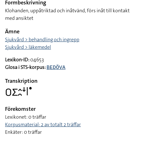
Formbeskrivning
Klohanden, uppåtriktad och inåtvänd, förs inåt till kontakt
med ansiktet
Ämne
Sjukvård > behandling och ingrepp
Sjukvård > läkemedel
Lexikon-ID:
04653
Glosa i STS-korpus:
BEDÖVA
Transkription
􌤆􌤥􌤵􌥘􌦄􌥼􌤟
Förekomster
Lexikonet: 0 träffar
Korpusmaterial: 2 av totalt 2 träffar
Enkäter: 0 träffar