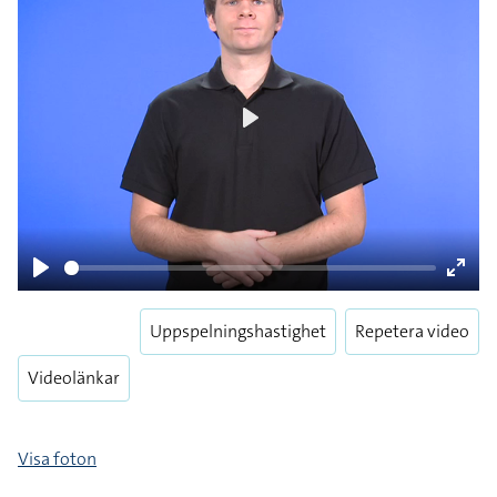
Play
Play
Enter
fulls
Uppspelningshastighet
Repetera video
Videolänkar
Visa foton