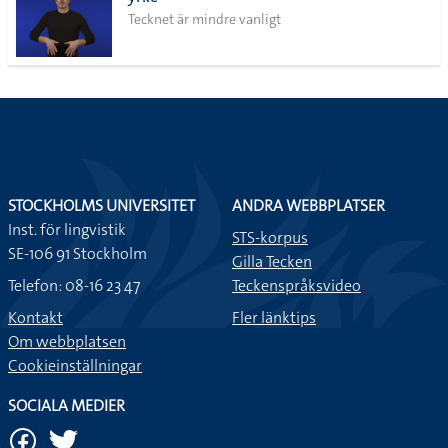
lista
Tecknet är mindre vanligt
STOCKHOLMS UNIVERSITET
ANDRA WEBBPLATSER
Inst. för lingvistik
STS-korpus
SE-106 91 Stockholm
Gilla Tecken
Telefon: 08-16 23 47
Teckenspråksvideo
Kontakt
Fler länktips
Om webbplatsen
Cookieinställningar
SOCIALA MEDIER