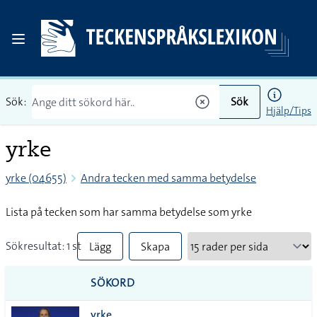
Sök:
Sök
Hjälp/Tips
yrke
yrke (04655)
Andra tecken med samma betydelse
Lista på tecken som har samma betydelse som yrke
Sökresultat: 1 st
Lägg
Skapa
till
PDF
SÖKORD
alla i
yrke