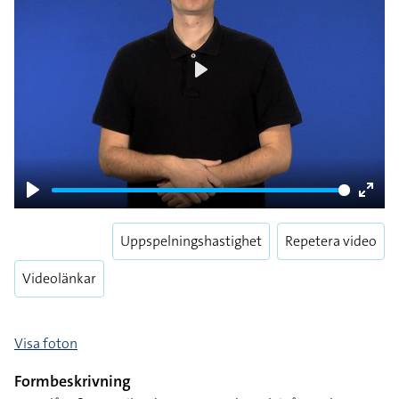
Play
Play
Enter
fulls
Uppspelningshastighet
Repetera video
Videolänkar
Visa foton
Formbeskrivning