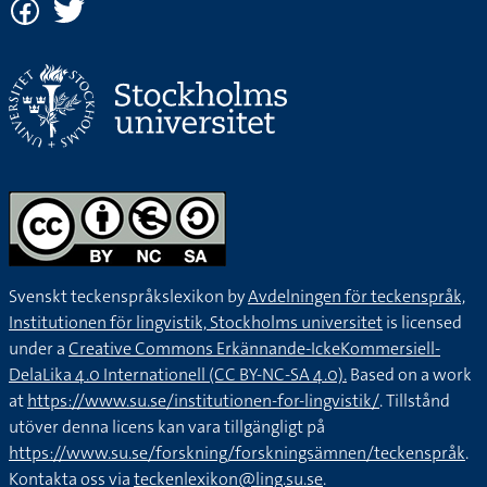
Svenskt teckenspråkslexikon by
Avdelningen för teckenspråk,
Institutionen för lingvistik, Stockholms universitet
is licensed
under a
Creative Commons Erkännande-IckeKommersiell-
DelaLika 4.0 Internationell (CC BY-NC-SA 4.0).
Based on a work
at
https://www.su.se/institutionen-for-lingvistik/
. Tillstånd
utöver denna licens kan vara tillgängligt på
https://www.su.se/forskning/forskningsämnen/teckenspråk
.
Kontakta oss via
teckenlexikon@ling.su.se
.