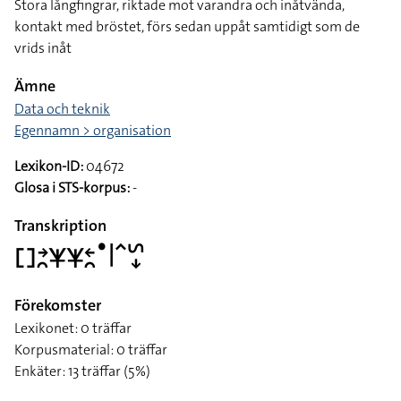
Stora långfingrar, riktade mot varandra och inåtvända,
kontakt med bröstet, förs sedan uppåt samtidigt som de
vrids inåt
Ämne
Data och teknik
Egennamn > organisation
Lexikon-ID:
04672
Glosa i STS-korpus:
-
Transkription
􌤓􌥔􌥘􌥒􌥒􌥓􌥘􌤟􌥼􌥦􌥲􌦊
Förekomster
Lexikonet: 0 träffar
Korpusmaterial: 0 träffar
Enkäter: 13 träffar (5%)