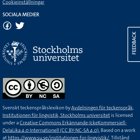
Cookieinställningar
SOCIALA MEDIER
FEEDBACK
Svenskt teckenspråkslexikon by
Avdelningen för teckenspråk,
Institutionen för lingvistik, Stockholms universitet
is licensed
under a
Creative Commons Erkännande-IckeKommersiell-
DelaLika 4.0 Internationell (CC BY-NC-SA 4.0).
Based on a work
at
https://www.su.se/institutionen-for-lingvistik/
. Tillstånd