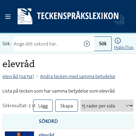
Sök:
Sök
Hjälp/Tips
elevråd
elevråd (04714)
Andra tecken med samma betydelse
Lista på tecken som har samma betydelse som elevråd
Sökresultat: 2 st
Lägg
Skapa
till
PDF
SÖKORD
alla i
elevråd