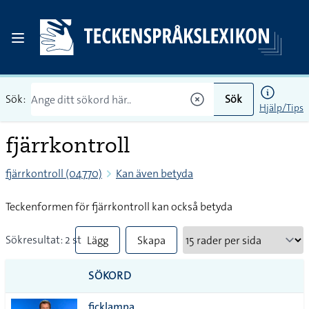
Sök:
Sök
Hjälp/Tips
fjärrkontroll
fjärrkontroll (04770)
Kan även betyda
Teckenformen för fjärrkontroll kan också betyda
Sökresultat: 2 st
Lägg
Skapa
till
PDF
SÖKORD
alla i
ficklampa