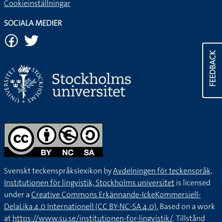
Cookieinställningar
SOCIALA MEDIER
FEEDBACK
Svenskt teckenspråkslexikon by
Avdelningen för teckenspråk,
Institutionen för lingvistik, Stockholms universitet
is licensed
under a
Creative Commons Erkännande-IckeKommersiell-
DelaLika 4.0 Internationell (CC BY-NC-SA 4.0).
Based on a work
at
https://www.su.se/institutionen-for-lingvistik/
. Tillstånd