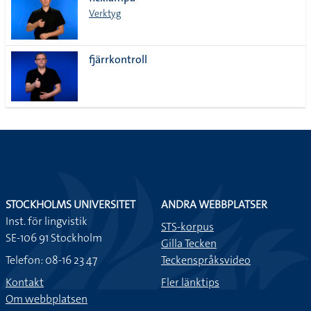
lista
Verktyg
fjärrkontroll
STOCKHOLMS UNIVERSITET
ANDRA WEBBPLATSER
Inst. för lingvistik
STS-korpus
SE-106 91 Stockholm
Gilla Tecken
Telefon: 08-16 23 47
Teckenspråksvideo
Kontakt
Fler länktips
Om webbplatsen