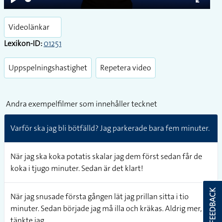
Play
Enter
fullsc
Videolänkar
Lexikon-ID:
01251
Uppspelningshastighet
Repetera video
Andra exempelfilmer som innehåller tecknet
Varför ska jag bli bötfälld? Jag parkerade bara fem minuter.
När jag ska koka potatis skalar jag dem först sedan får de
koka i tjugo minuter. Sedan är det klart!
FEEDBACK
När jag snusade första gången lät jag prillan sitta i tio
minuter. Sedan började jag må illa och kräkas. Aldrig mer,
tänkte jag.