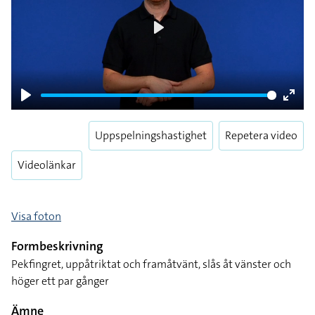
Play
Play
Enter
fulls
Uppspelningshastighet
Repetera video
Videolänkar
Visa foton
Formbeskrivning
Pekfingret, uppåtriktat och framåtvänt, slås åt vänster och
höger ett par gånger
Ämne