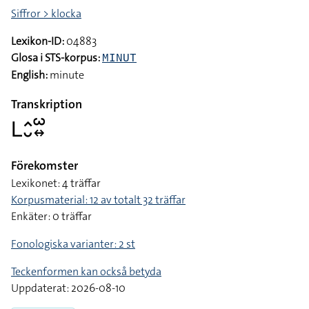
Siffror > klocka
Lexikon-ID:
04883
Glosa i STS-korpus:
MINUT
English:
minute
Transkription
􌥈􌤵􌤷􌥱􌦉
Förekomster
Lexikonet: 4 träffar
Korpusmaterial: 12 av totalt 32 träffar
Enkäter: 0 träffar
Fonologiska varianter: 2 st
Teckenformen kan också betyda
Uppdaterat: 2026-08-10