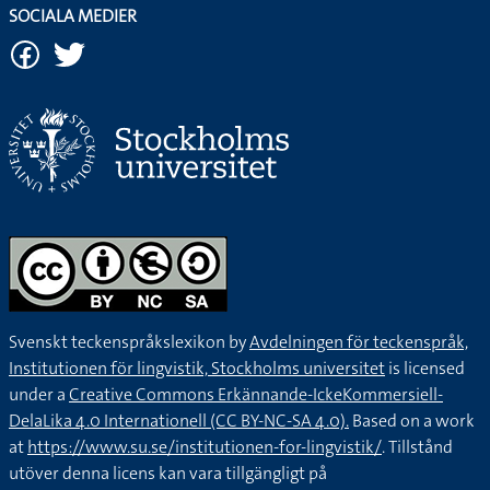
SOCIALA MEDIER
Svenskt teckenspråkslexikon by
Avdelningen för teckenspråk,
Institutionen för lingvistik, Stockholms universitet
is licensed
under a
Creative Commons Erkännande-IckeKommersiell-
DelaLika 4.0 Internationell (CC BY-NC-SA 4.0).
Based on a work
at
https://www.su.se/institutionen-for-lingvistik/
. Tillstånd
utöver denna licens kan vara tillgängligt på