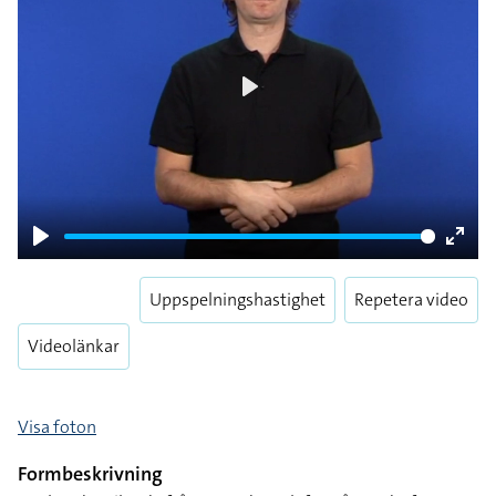
Play
Play
Enter
fulls
Uppspelningshastighet
Repetera video
Videolänkar
Visa foton
Formbeskrivning