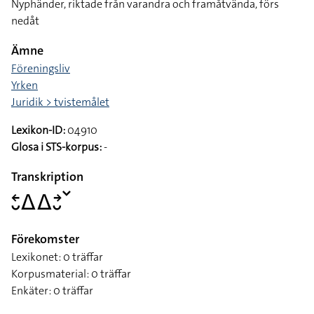
Nyphänder, riktade från varandra och framåtvända, förs
nedåt
Ämne
Föreningsliv
Yrken
Juridik > tvistemålet
Lexikon-ID:
04910
Glosa i STS-korpus:
-
Transkription
􌥓􌤷􌤩􌤩􌥔􌤷􌥧
Förekomster
Lexikonet: 0 träffar
Korpusmaterial: 0 träffar
Enkäter: 0 träffar