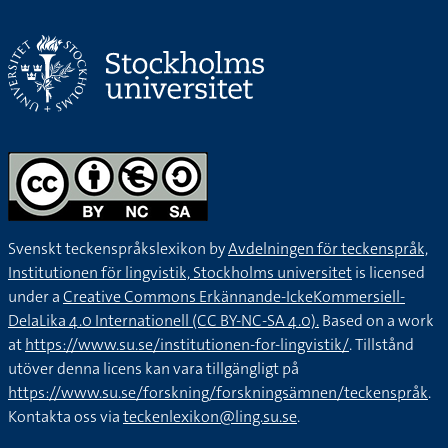
Svenskt teckenspråkslexikon by
Avdelningen för teckenspråk,
Institutionen för lingvistik, Stockholms universitet
is licensed
under a
Creative Commons Erkännande-IckeKommersiell-
DelaLika 4.0 Internationell (CC BY-NC-SA 4.0).
Based on a work
at
https://www.su.se/institutionen-for-lingvistik/
. Tillstånd
utöver denna licens kan vara tillgängligt på
https://www.su.se/forskning/forskningsämnen/teckenspråk
.
Kontakta oss via
teckenlexikon@ling.su.se
.