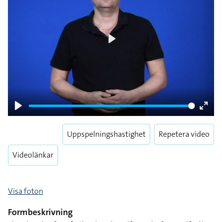
Play
Play
Enter
fulls
Uppspelningshastighet
Repetera video
Videolänkar
Visa foton
Formbeskrivning