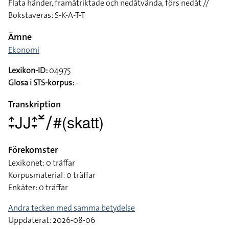
Flata händer, framåtriktade och nedåtvända, förs nedåt //
Bokstaveras: S-K-A-T-T
Ämne
Ekonomi
Lexikon-ID:
04975
Glosa i STS-korpus:
-
Transkription
􌤴􌥙􌤢􌤢􌤴􌥙􌥸􌥠#(skatt)
Förekomster
Lexikonet: 0 träffar
Korpusmaterial: 0 träffar
Enkäter: 0 träffar
Andra tecken med samma betydelse
Uppdaterat: 2026-08-06