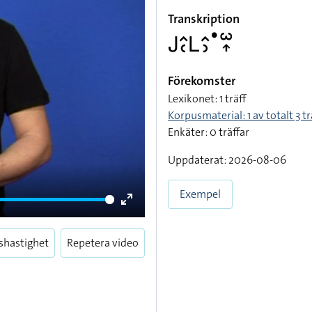
Transkription
􌤢􌤵􌥗􌥈􌤵􌤶􌤟􌥱􌥾
Förekomster
Lexikonet: 1 träff
Korpusmaterial: 1 av totalt 3 tr
Enkäter: 0 träffar
Uppdaterat: 2026-08-06
Exempel
Enter
fullscreen
shastighet
Repetera video