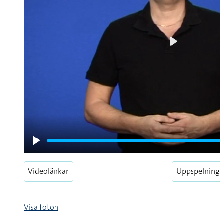
Play
Play
Videolänkar
Uppspelning
Visa foton