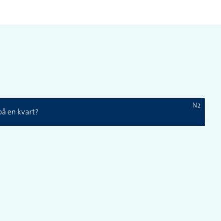
N2
å en kvart?