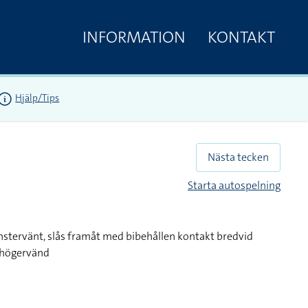
INFORMATION
KONTAKT
Hjälp/Tips
Nästa tecken
Starta autospelning
änstervänt, slås framåt med bibehållen kontakt bredvid
h högervänd