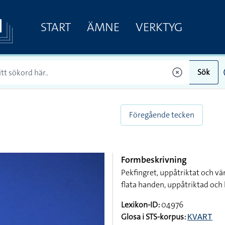
START
ÄMNE
VERKTYG
Sök
Föregående tecken
Formbeskrivning
Pekfingret, uppåtriktat och v
flata handen, uppåtriktad oc
Lexikon-ID:
04976
Glosa i STS-korpus:
KVART