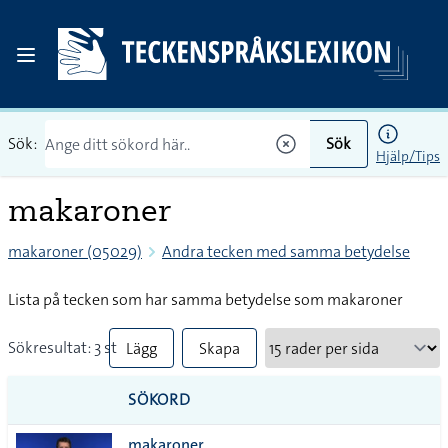
Sök:
Sök
Hjälp/Tips
makaroner
makaroner (05029)
Andra tecken med samma betydelse
Lista på tecken som har samma betydelse som makaroner
Sökresultat: 3 st
Lägg
Skapa
till
PDF
SÖKORD
alla i
makaroner