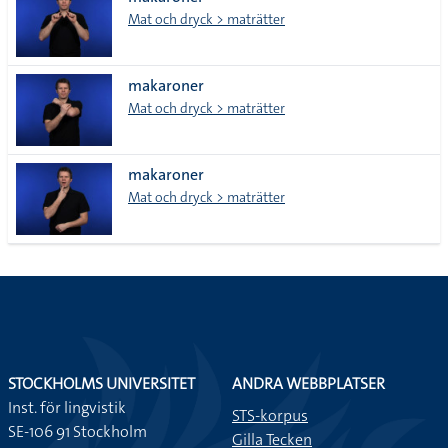
lista
Mat och dryck > maträtter
makaroner
Mat och dryck > maträtter
makaroner
Mat och dryck > maträtter
STOCKHOLMS UNIVERSITET
ANDRA WEBBPLATSER
Inst. för lingvistik
STS-korpus
SE-106 91 Stockholm
Gilla Tecken