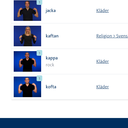
1
jacka
Kläder
kaftan
Religion > Sven
1
kappa
Kläder
rock
1
kofta
Kläder