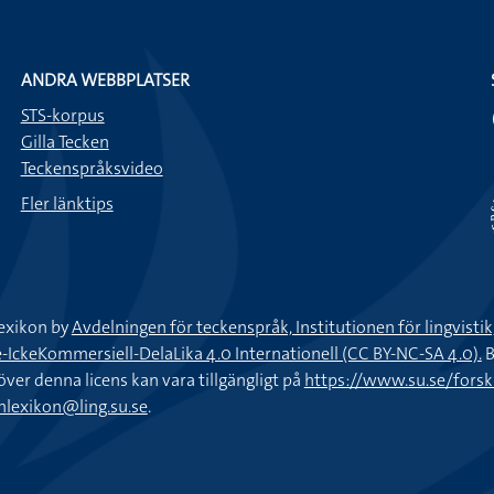
ANDRA WEBBPLATSER
STS-korpus
Gilla Tecken
Teckenspråksvideo
Fler länktips
exikon by
Avdelningen för teckenspråk, Institutionen för lingvisti
keKommersiell-DelaLika 4.0 Internationell (CC BY-NC-SA 4.0).
B
töver denna licens kan vara tillgängligt på
https://www.su.se/fors
nlexikon@ling.su.se
.