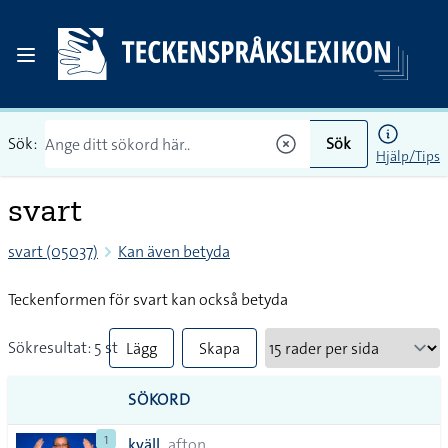
Sök:
Sök
Hjälp/Tips
svart
svart (05037)
Kan även betyda
Teckenformen för svart kan också betyda
Sökresultat: 5 st
Lägg
Skapa
till
PDF
SÖKORD
alla i
1
kväll
afton