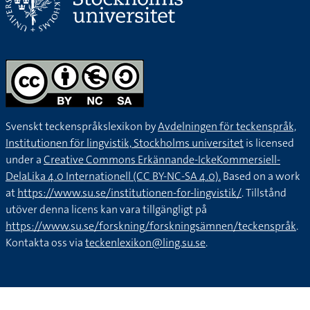
Svenskt teckenspråkslexikon by
Avdelningen för teckenspråk,
Institutionen för lingvistik, Stockholms universitet
is licensed
under a
Creative Commons Erkännande-IckeKommersiell-
DelaLika 4.0 Internationell (CC BY-NC-SA 4.0).
Based on a work
at
https://www.su.se/institutionen-for-lingvistik/
. Tillstånd
utöver denna licens kan vara tillgängligt på
https://www.su.se/forskning/forskningsämnen/teckenspråk
.
Kontakta oss via
teckenlexikon@ling.su.se
.