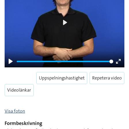
Play
Play
Enter
fulls
Uppspelningshastighet
Repetera video
Videolänkar
Visa foton
Formbeskrivning