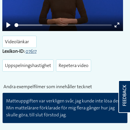
Play
Play
Enter
fullsc
Videolänkar
Lexikon-ID:
07617
Uppspelningshastighet
Repetera video
Andra exempelfilmer som innehåller tecknet
FEEDBACK
Matteuppgiften var verkligen svår, jag kunde inte lösa den.
Min mattelärare förklarade för mig flera gånger hur jag
skulle göra, till slut förstod jag.