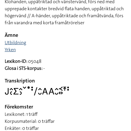
Klohanden, uppåtriktad och vänstervänd, förs ned med
upprepade kontakter bredvid flata handen, uppåtriktad och
högervänd // A-händer, uppåtriktade och framåtvända, förs
från varandra med korta framåtrörelser
Ämne
Utbildning
Yrken
Lexikon-ID:
05048
Glosa i STS-korpus:
-
Transkription
􌤢􌤵􌥗􌤥􌤵􌤶􌥧􌤟􌥻􌥠􌤵􌤷􌤤􌤤􌤵􌤷􌥹􌦉􌥵􌥻
Förekomster
Lexikonet: 1 träff
Korpusmaterial: 0 träffar
Enkäter: 0 träffar