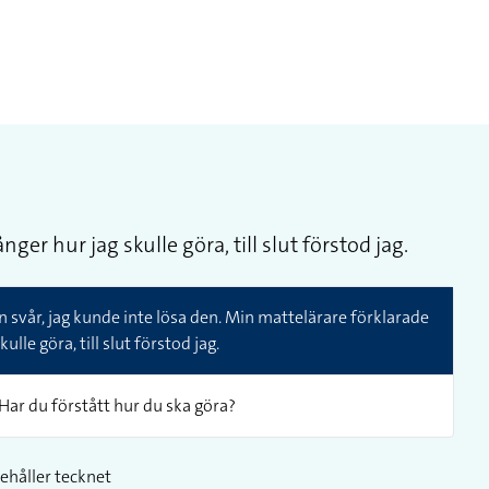
er hur jag skulle göra, till slut förstod jag.
 svår, jag kunde inte lösa den. Min mattelärare förklarade
ulle göra, till slut förstod jag.
Har du förstått hur du ska göra?
ehåller tecknet