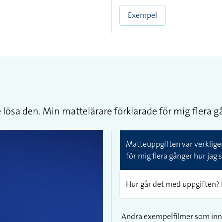
Exempel
lösa den. Min mattelärare förklarade för mig flera gång
Matteuppgiften var verkligen
för mig flera gånger hur jag sk
Hur går det med uppgiften? 
Andra exempelfilmer som inn