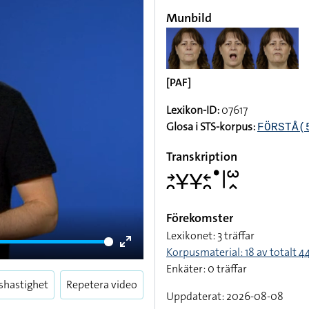
Munbild
[PAF]
Lexikon-ID:
07617
Glosa i STS-korpus:
FÖRSTÅ(
Transkription
􌥔􌥘􌥃􌥃􌥓􌥘􌤟􌥼􌥱􌥿
Förekomster
Lexikonet: 3 träffar
Korpusmaterial: 18 av totalt 44
Enter
Enkäter: 0 träffar
fullscreen
shastighet
Repetera video
Uppdaterat: 2026-08-08