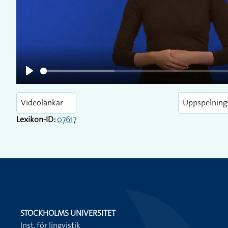
Play
Play
Videolänkar
Uppspelning
Lexikon-ID:
07617
STOCKHOLMS UNIVERSITET
Inst. för lingvistik