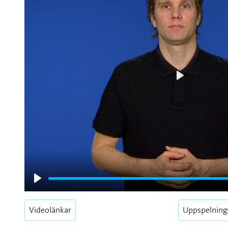
Play
Play
Videolänkar
Uppspelning