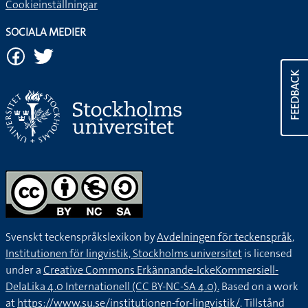
Cookieinställningar
SOCIALA MEDIER
FEEDBACK
Svenskt teckenspråkslexikon by
Avdelningen för teckenspråk,
Institutionen för lingvistik, Stockholms universitet
is licensed
under a
Creative Commons Erkännande-IckeKommersiell-
DelaLika 4.0 Internationell (CC BY-NC-SA 4.0).
Based on a work
at
https://www.su.se/institutionen-for-lingvistik/
. Tillstånd