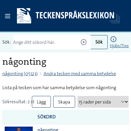
Sök:
Sök
Hjälp/Tips
någonting
någonting (05123)
Andra tecken med samma betydelse
Lista på tecken som har samma betydelse som någonting
Sökresultat: 2 st
Lägg
Skapa
till
PDF
SÖKORD
alla i
någonting