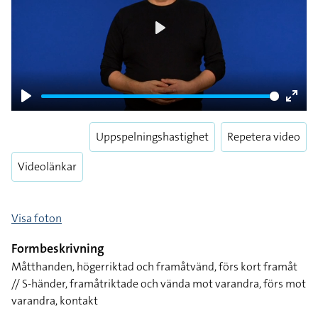
Play
Play
Enter
fulls
Uppspelningshastighet
Repetera video
Videolänkar
Visa foton
Formbeskrivning
Måtthanden, högerriktad och framåtvänd, förs kort framåt
// S-händer, framåtriktade och vända mot varandra, förs mot
varandra, kontakt