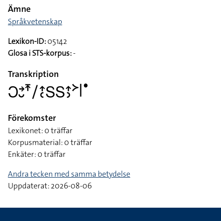
Ämne
Språkvetenskap
Lexikon-ID:
05142
Glosa i STS-korpus:
-
Transkription
􌥋􌥔􌤷􌥵􌥠􌤴􌥗􌥅􌥅􌤴􌤶􌦅􌥼􌤟
Förekomster
Lexikonet: 0 träffar
Korpusmaterial: 0 träffar
Enkäter: 0 träffar
Andra tecken med samma betydelse
Uppdaterat: 2026-08-06