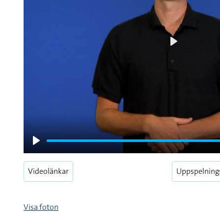
Play
Play
Videolänkar
Uppspelning
Visa foton