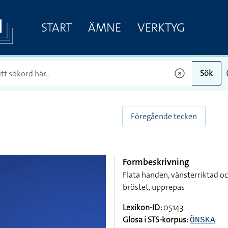
START
ÄMNE
VERKTYG
Sök
Föregående tecken
Formbeskrivning
Flata handen, vänsterriktad o
bröstet, upprepas
Lexikon-ID:
05143
Glosa i STS-korpus:
ÖNSKA