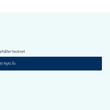
ehåller tecknet
t Nytt År.