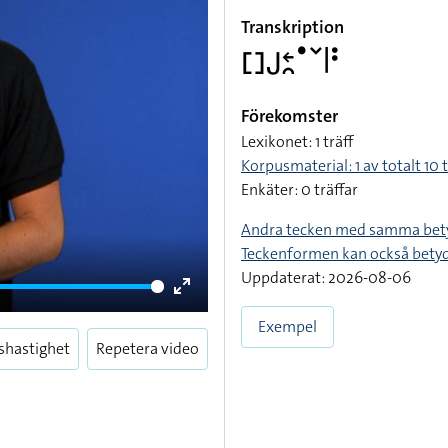
Transkription
􌤓􌤢􌥓􌥘􌤟􌥧􌥼􌥻
Förekomster
Lexikonet: 1 träff
Korpusmaterial: 1 av totalt 10 t
Enkäter: 0 träffar
Andra tecken med samma bet
Teckenformen kan också bety
Uppdaterat: 2026-08-06
Enter
Exempel
fullscreen
shastighet
Repetera video