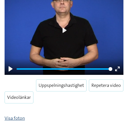
Play
Play
Enter
fulls
Uppspelningshastighet
Repetera video
Videolänkar
Visa foton