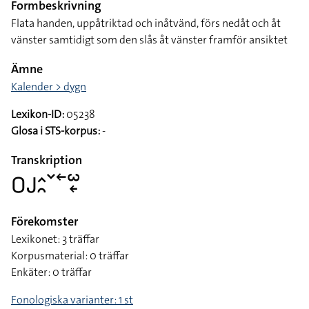
Formbeskrivning
Flata handen, uppåtriktad och inåtvänd, förs nedåt och åt
vänster samtidigt som den slås åt vänster framför ansiktet
Ämne
Kalender > dygn
Lexikon-ID:
05238
Glosa i STS-korpus:
-
Transkription
􌤆􌤢􌤵􌥘􌥧􌥢􌥱􌦈
Förekomster
Lexikonet: 3 träffar
Korpusmaterial: 0 träffar
Enkäter: 0 träffar
Fonologiska varianter: 1 st