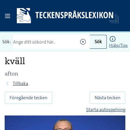
Sök:
Sök
Hjälp/Tips
kväll
afton
Tillbaka
Föregående tecken
Nästa tecken
Starta autospelning