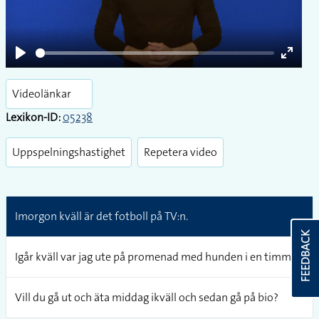
Play
Play
Enter
fullsc
Videolänkar
Lexikon-ID:
05238
Uppspelningshastighet
Repetera video
Imorgon kväll är det fotboll på TV:n.
FEEDBACK
Igår kväll var jag ute på promenad med hunden i en timme.
Vill du gå ut och äta middag ikväll och sedan gå på bio?