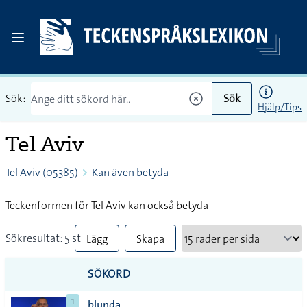
Sök:
Sök
Hjälp/Tips
Tel Aviv
Tel Aviv (05385)
Kan även betyda
Teckenformen för Tel Aviv kan också betyda
Sökresultat: 5 st
Lägg
Skapa
till
PDF
SÖKORD
alla i
1
blunda