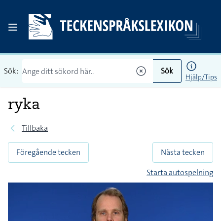
Sök:
Sök
Hjälp/Tips
ryka
Tillbaka
Föregående tecken
Nästa tecken
Starta autospelning