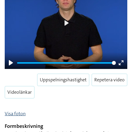
Play
Play
Enter
fulls
Uppspelningshastighet
Repetera video
Videolänkar
Visa foton
Formbeskrivning