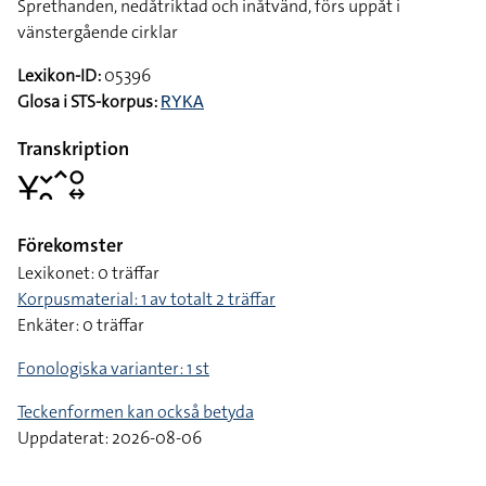
Sprethanden, nedåtriktad och inåtvänd, förs uppåt i
vänstergående cirklar
Lexikon-ID:
05396
Glosa i STS-korpus:
RYKA
Transkription
􌥃􌥖􌥘􌥦􌥰􌦉
Förekomster
Lexikonet: 0 träffar
Korpusmaterial: 1 av totalt 2 träffar
Enkäter: 0 träffar
Fonologiska varianter: 1 st
Teckenformen kan också betyda
Uppdaterat: 2026-08-06