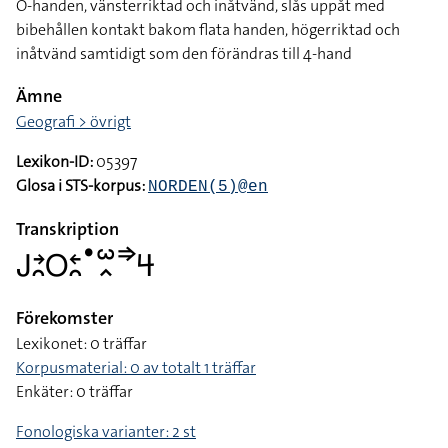
O-handen, vänsterriktad och inåtvänd, slås uppåt med
bibehållen kontakt bakom flata handen, högerriktad och
inåtvänd samtidigt som den förändras till 4-hand
Ämne
Geografi > övrigt
Lexikon-ID:
05397
Glosa i STS-korpus:
NORDEN(5)@en
Transkription
􌤢􌥔􌥘􌥆􌥓􌥘􌤟􌥱􌥿􌦆􌦪
Förekomster
Lexikonet: 0 träffar
Korpusmaterial: 0 av totalt 1 träffar
Enkäter: 0 träffar
Fonologiska varianter: 2 st