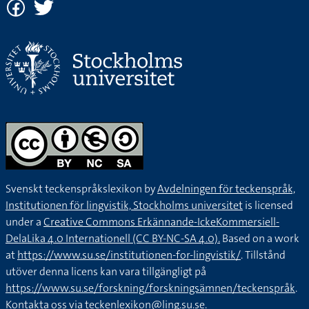
Svenskt teckenspråkslexikon by
Avdelningen för teckenspråk,
Institutionen för lingvistik, Stockholms universitet
is licensed
under a
Creative Commons Erkännande-IckeKommersiell-
DelaLika 4.0 Internationell (CC BY-NC-SA 4.0).
Based on a work
at
https://www.su.se/institutionen-for-lingvistik/
. Tillstånd
utöver denna licens kan vara tillgängligt på
https://www.su.se/forskning/forskningsämnen/teckenspråk
.
Kontakta oss via
teckenlexikon@ling.su.se
.