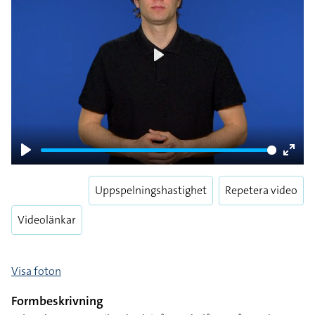
Play
Play
Enter
fulls
Uppspelningshastighet
Repetera video
Videolänkar
Visa foton
Formbeskrivning