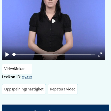
Play
Play
Enter
fullsc
Videolänkar
Lexikon-ID:
05410
Uppspelningshastighet
Repetera video