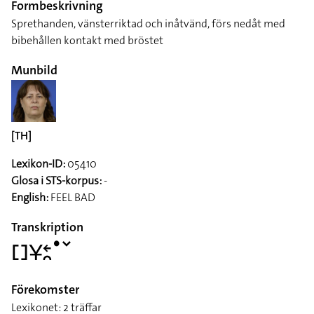
Formbeskrivning
Sprethanden, vänsterriktad och inåtvänd, förs nedåt med
bibehållen kontakt med bröstet
Munbild
[TH]
Lexikon-ID:
05410
Glosa i STS-korpus:
-
English:
FEEL BAD
Transkription
􌤓􌥃􌥓􌥘􌤟􌥧
Förekomster
Lexikonet: 2 träffar