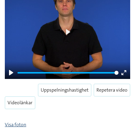
Play
Play
Enter
fulls
Uppspelningshastighet
Repetera video
Videolänkar
Visa foton