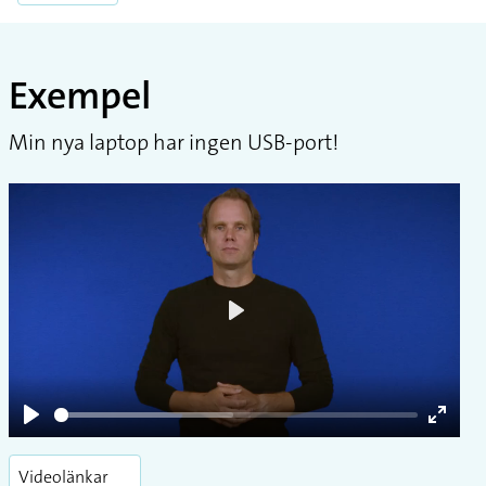
Exempel
Min nya laptop har ingen USB-port!
Play
Play
Enter
fullsc
Videolänkar