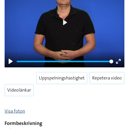
Play
Play
Enter
fulls
Uppspelningshastighet
Repetera video
Videolänkar
Visa foton
Formbeskrivning