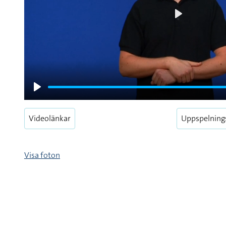
Play
Play
Videolänkar
Uppspelning
Visa foton