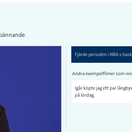
 spännande.
Fjärde perioden i NBA:s bas
Andra exempelfilmer som inn
Igår köpte jag ett par långbyx
på lördag.