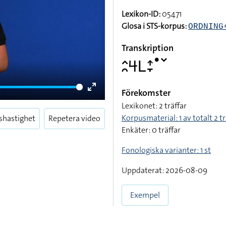
Lexikon-ID:
05471
Glosa i STS-korpus:
ORDNING
Transkription
􌤵􌥘􌦪􌥈􌤴􌥙􌤟􌥧
Förekomster
Enter
Lexikonet: 2 träffar
fullscreen
Korpusmaterial: 1 av totalt 2 tr
shastighet
Repetera video
Enkäter: 0 träffar
Fonologiska varianter: 1 st
Uppdaterat: 2026-08-09
Exempel