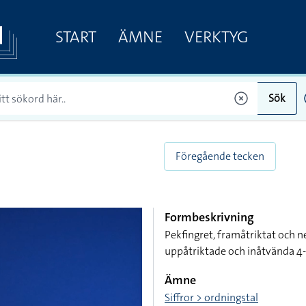
START
ÄMNE
VERKTYG
Sök
Föregående tecken
Formbeskrivning
Pekfingret, framåtriktat och 
uppåtriktade och inåtvända 4-
Ämne
Siffror > ordningstal